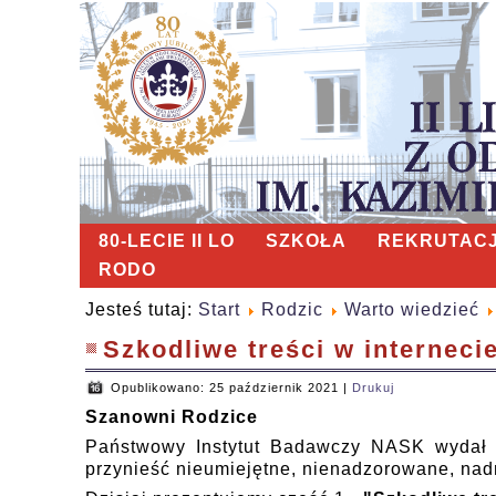
80-LECIE II LO
SZKOŁA
REKRUTAC
RODO
Jesteś tutaj:
Start
Rodzic
Warto wiedzieć
Szkodliwe treści w internecie
Opublikowano: 25 październik 2021
|
Drukuj
Szanowni Rodzice
Państwowy Instytut Badawczy NASK wydał s
przynieść nieumiejętne, nienadzorowane, nadm