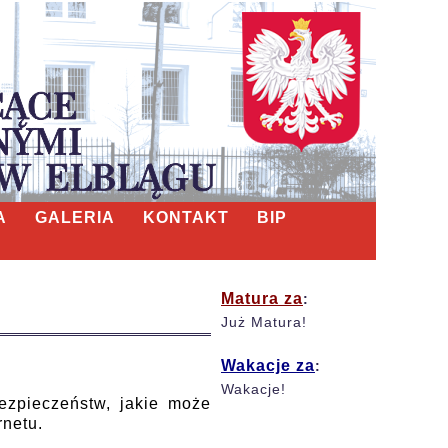
A
GALERIA
KONTAKT
BIP
Matura za
:
Już Matura!
Wakacje za
:
Wakacje!
zpieczeństw, jakie może
rnetu.