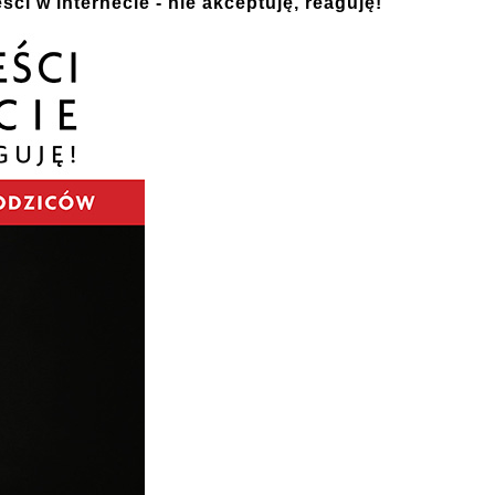
ści w internecie - nie akceptuję, reaguję!"