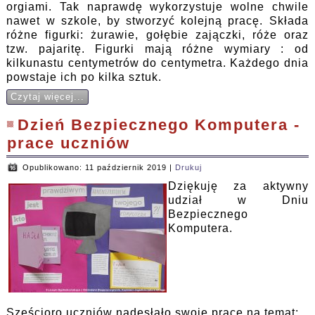
orgiami. Tak naprawdę wykorzystuje wolne chwile
nawet w szkole, by stworzyć kolejną pracę. Składa
różne figurki: żurawie, gołębie zajączki, róże oraz
tzw. pajaritę. Figurki mają różne wymiary : od
kilkunastu centymetrów do centymetra. Każdego dnia
powstaje ich po kilka sztuk.
Czytaj więcej...
Dzień Bezpiecznego Komputera -
prace uczniów
Opublikowano: 11 październik 2019
|
Drukuj
Dziękuję za aktywny
udział w Dniu
Bezpiecznego
Komputera.
Sześcioro uczniów nadesłało swoje prace na temat: