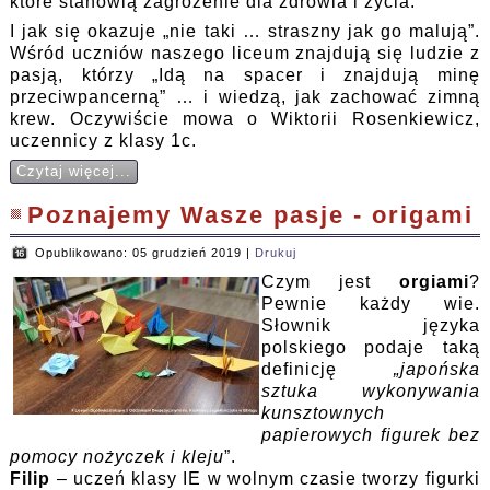
które stanowią zagrożenie dla zdrowia i życia.
I jak się okazuje „nie taki … straszny jak go malują”.
Wśród uczniów naszego liceum znajdują się ludzie z
pasją, którzy „Idą na spacer i znajdują minę
przeciwpancerną” … i wiedzą, jak zachować zimną
krew. Oczywiście mowa o Wiktorii Rosenkiewicz,
uczennicy z klasy 1c.
Czytaj więcej...
Poznajemy Wasze pasje - origami
Opublikowano: 05 grudzień 2019
|
Drukuj
Czym jest
orgiami
?
Pewnie każdy wie.
Słownik języka
polskiego podaje taką
definicję
„japońska
sztuka wykonywania
kunsztownych
papierowych figurek bez
pomocy nożyczek i kleju
”.
Filip
– uczeń klasy IE w wolnym czasie tworzy figurki