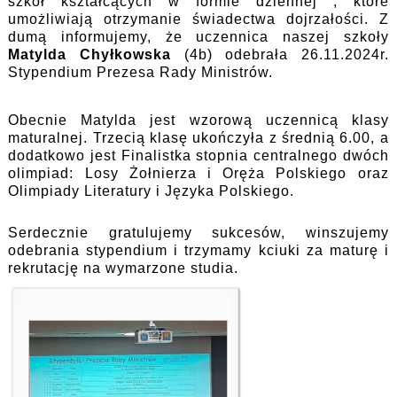
szkół kształcących w formie dziennej , które
umożliwiają otrzymanie świadectwa dojrzałości. Z
dumą informujemy, że uczennica naszej szkoły
Matylda Chyłkowska
(4b) odebrała 26.11.2024r.
Stypendium Prezesa Rady Ministrów.
Obecnie Matylda jest wzorową uczennicą klasy
maturalnej. Trzecią klasę ukończyła z średnią 6.00, a
dodatkowo jest Finalistka stopnia centralnego dwóch
olimpiad: Losy Żołnierza i Oręża Polskiego oraz
Olimpiady Literatury i Języka Polskiego.
Serdecznie gratulujemy sukcesów, winszujemy
odebrania stypendium i trzymamy kciuki za maturę i
rekrutację na wymarzone studia.