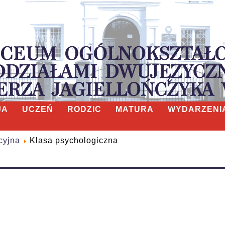
JA
UCZEŃ
RODZIC
MATURA
WYDARZENI
cyjna
Klasa psychologiczna