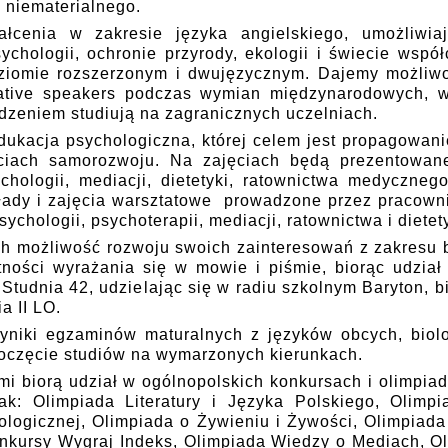
 niematerialnego.
ałcenia w zakresie języka angielskiego, umożliwia
ychologii, ochronie przyrody, ekologii i świecie wsp
ziomie rozszerzonym i dwujęzycznym. Dajemy możliw
ative speakers podczas wymian międzynarodowych, w
zeniem studiują na zagranicznych uczelniach.
 edukacja psychologiczna, której celem jest propagowan
ściach samorozwoju. Na zajęciach będą prezentowan
chologii, mediacji, dietetyki, ratownictwa medycznego
ady i zajęcia warsztatowe prowadzone przez pracown
ychologii, psychoterapii, mediacji, ratownictwa i dietety
h możliwość rozwoju swoich zainteresowań z zakresu bio
ności wyrażania się w mowie i piśmie, biorąc udział
Studnia 42, udzielając się w radiu szkolnym Baryton, b
a II LO.
niki egzaminów maturalnych z języków obcych, biolog
poczęcie studiów na wymarzonych kierunkach.
i biorą udział w ogólnopolskich konkursach i olimpiad
ak: Olimpiada Literatury i Języka Polskiego, Olimpi
logicznej, Olimpiada o Żywieniu i Żywości, Olimpiada
nkursy Wygraj Indeks, Olimpiada Wiedzy o Mediach, Ol