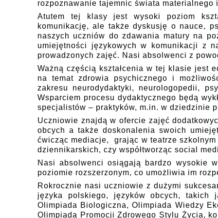
rozpoznawanie tajemnic świata materialnego i
Atutem tej klasy jest wysoki poziom kszt
komunikację, ale także dyskusję o nauce, ps
naszych uczniów do zdawania matury na po
umiejętności językowych w komunikacji z n
prowadzonych zajęć. Nasi absolwenci z powod
Ważną częścią kształcenia w tej klasie jest
na temat zdrowia psychicznego i możliwo
zakresu neurodydaktyki, neurologopedii, psy
Wsparciem procesu dydaktycznego będą wykł
specjalistów – praktyków, m.in. w dziedzinie ps
Uczniowie znajdą w ofercie zajęć dodatkowyc
obcych a także doskonalenia swoich umiejęt
ćwicząc mediacje, grając w teatrze szkolnym 
dziennikarskich, czy współtworząc social medi
Nasi absolwenci osiągają bardzo wysokie wy
poziomie rozszerzonym, co umożliwia im roz
Rokrocznie nasi uczniowie z dużymi sukcesam
języka polskiego, języków obcych, takich j
Olimpiada Biologiczna, Olimpiada Wiedzy Eko
Olimpiada Promocji Zdrowego Stylu Życia, ko