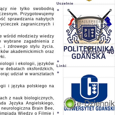
Uczelnie
jący nie tylko swobodną
ółczesnym. Przygotowujemy
ość sprawdzania nabytych
ycieczek zagranicznych i
ie wśród młodzieży wiedzy
e wybrane zagadnienia z
, i zdrowego stylu życia.
ików akademickimich oraz
ki.
logii i ekologii, języków
Linki
 w debatach oksfordzkich,
iorąc udział w warsztatach
ii i języka polskiego na
ach z nauk biologicznych,
ada Języka Angielskiego,
 neurologiczna Brain Bee,
impiada Wiedzy o Filmie i