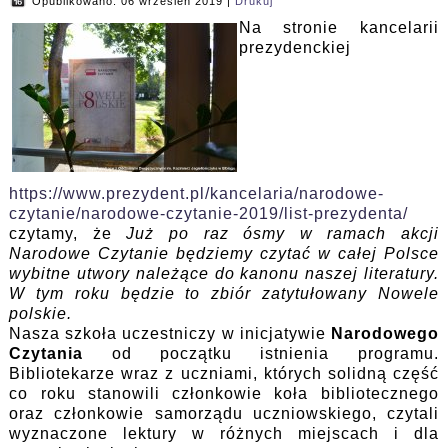
Opublikowano: 06 wrzesień 2019
|
Drukuj
Na stronie kancelarii
prezydenckiej
https://www.prezydent.pl/kancelaria/narodowe-
czytanie/narodowe-czytanie-2019/list-prezydenta/
czytamy, że
Już po raz ósmy w ramach akcji
Narodowe Czytanie będziemy czytać w całej Polsce
wybitne utwory należące do kanonu naszej literatury.
W tym roku będzie to zbiór zatytułowany Nowele
polskie.
Nasza szkoła uczestniczy w inicjatywie
Narodowego
Czytania
od początku istnienia programu.
Bibliotekarze wraz z uczniami, których solidną część
co roku stanowili członkowie koła bibliotecznego
oraz członkowie samorządu uczniowskiego, czytali
wyznaczone lektury w różnych miejscach i dla