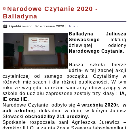
Narodowe Czytanie 2020 -
Balladyna
Opublikowano: 07 wrzesień 2020
|
Drukuj
Balladyna Juliusza
Słowackiego
lekturą
dziewiątej odsłony
Narodowego Czytania.
Nasza szkoła bierze
udział w tej zacnej akcji
czytelniczej od samego początku. Czytaliśmy w
różnych miejscach i dla różnej publiczności. W tym
roku ze względu na reżim sanitarny obowiązujący w
szkole do udziału zaproszone zostały trzy klasy :
IA,
IE oraz IIE.
Narodowe Czytanie odbyło się
4 września 2020r. w
auli szkolnej
- dokładnie w dniu, w którym Juliusz
Słowacki
obchodziłby 211 urodziny.
Spotkanie rozpoczęła pani Agnieszka Jurewicz –
dyrektor II LO, a za nią Zosia Szawara (absolwentka i