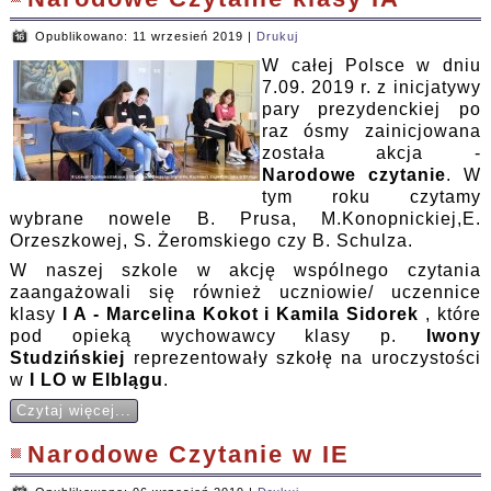
Opublikowano: 11 wrzesień 2019
|
Drukuj
W całej Polsce w dniu
7.09. 2019 r. z inicjatywy
pary prezydenckiej po
raz ósmy zainicjowana
została akcja -
Narodowe czytanie
. W
tym roku czytamy
wybrane nowele B. Prusa, M.Konopnickiej,E.
Orzeszkowej, S. Żeromskiego czy B. Schulza.
W naszej szkole w akcję wspólnego czytania
zaangażowali się również uczniowie/ uczennice
klasy
I A - Marcelina Kokot i Kamila Sidorek
, które
pod opieką wychowawcy klasy p.
Iwony
Studzińskiej
reprezentowały szkołę na uroczystości
w
I LO w Elblągu
.
Czytaj więcej...
Narodowe Czytanie w IE