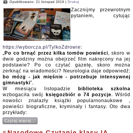
Opublikowano: 21 listopad 2019
|
Drukuj
Zacznijmy przewrotnym
pytaniem, cytując
https://wyborcza.pl/TylkoZdrowie:
„
Po co brnąć przez kilka tomów powieści
, skoro w
dwie godziny można obejrzeć film nakręcony na jej
podstawie? Po co czytać gazetę, skoro można
zerknąć na wiadomości? Neurologia daje odpowiedź:
bo mózg - jak mięśnie - potrzebuje intensywnej
gimnastyki
”.
W miesiącu listopadzie
biblioteka szkolna
wzbogaciła swój
księgozbiór o 74 pozycje
. Wśród
nowości znalazły książki popularnonaukowe ,
powieści biograficzne, kryminały i fantasy. Oto dwa
przykłady:
Czytaj więcej...
Narodowe Czytanie klasy IA