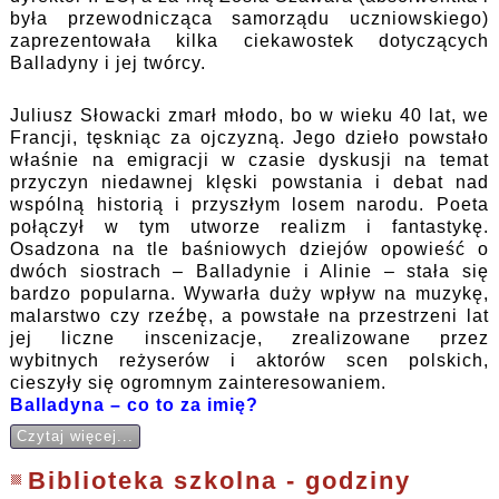
była przewodnicząca samorządu uczniowskiego)
zaprezentowała kilka ciekawostek dotyczących
Balladyny i jej twórcy.
Juliusz Słowacki zmarł młodo, bo w wieku 40 lat, we
Francji, tęskniąc za ojczyzną. Jego dzieło powstało
właśnie na emigracji w czasie dyskusji na temat
przyczyn niedawnej klęski powstania i debat nad
wspólną historią i przyszłym losem narodu. Poeta
połączył w tym utworze realizm i fantastykę.
Osadzona na tle baśniowych dziejów opowieść o
dwóch siostrach – Balladynie i Alinie – stała się
bardzo popularna. Wywarła duży wpływ na muzykę,
malarstwo czy rzeźbę, a powstałe na przestrzeni lat
jej liczne inscenizacje, zrealizowane przez
wybitnych reżyserów i aktorów scen polskich,
cieszyły się ogromnym zainteresowaniem.
Balladyna – co to za imię?
Czytaj więcej...
Biblioteka szkolna - godziny