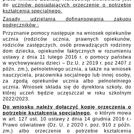
do
uczniów posiadających orzeczenie o potrzebie
kształcenia specjalnego.
Zasady udzielania dofinansowania zakupu
podręczników :
Przyznanie pomocy następuje na wniosek opiekunów
ucznia (rodziców ucznia, prawnych opiekunów,
rodziców zastępczych, osób prowadzących rodzinny
dom dziecka, opiekunów faktycznych w rozumieniu
ustawy z dnia 11 lutego 2016 r. o pomocy państwa
w wychowywaniu dzieci – Dz.U. z 2019 r. poz 2407 z
późn. zm.), pełnoletniego ucznia, a także na wniosek
nauczyciela, pracownika socjalnego lub innej osoby,
za zgodą opiekunów ucznia albo pełnoletniego
ucznia. Wniosek składa się do dyrektora szkoły, do
której uczeń będzie uczęszczał w roku szkolnym
2022/2023.
Do wniosku należy dołączyć kopię orzeczenia o
potrzebie kształcenia specjalnego
, o którym mowa
w art. 127 ust. 10 ustawy z dnia 14 grudnia 2016 r.­
Prawo oświatowe (Dz. U. z 2020 r. poz. 910 z późn.
zm.) albo orzeczenie o potrzebie kształcenia