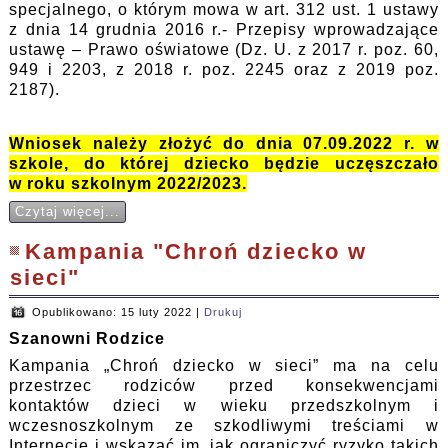
specjalnego, o którym mowa w art. 312 ust. 1 ustawy
z dnia 14 grudnia 2016 r.- Przepisy wprowadzające
ustawę – Prawo oświatowe (Dz. U. z 2017 r. poz. 60,
949 i 2203, z 2018 r. poz. 2245 oraz z 2019 poz.
2187).
Wniosek należy złożyć do dnia 07.09.2022 r. w
szkole, do której dziecko będzie uczęszczało
w roku szkolnym 2022/2023.
Czytaj więcej...
Kampania "Chroń dziecko w
sieci"
Opublikowano: 15 luty 2022
|
Drukuj
Szanowni Rodzice
Kampania „Chroń dziecko w sieci” ma na celu
przestrzec rodziców przed konsekwencjami
kontaktów dzieci w wieku przedszkolnym i
wczesnoszkolnym ze szkodliwymi treściami w
Internecie i wskazać im, jak ograniczyć ryzyko takich