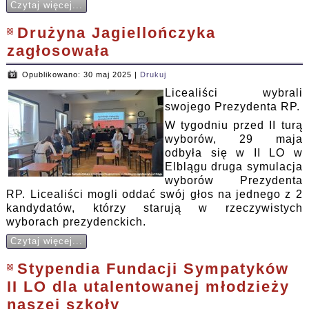
Czytaj więcej...
Drużyna Jagiellończyka
zagłosowała
Opublikowano: 30 maj 2025
|
Drukuj
Licealiści wybrali
swojego Prezydenta RP.
W tygodniu przed II turą
wyborów, 29 maja
odbyła się w II LO w
Elblągu druga symulacja
wyborów Prezydenta
RP. Licealiści mogli oddać swój głos na jednego z 2
kandydatów, którzy starują w rzeczywistych
wyborach prezydenckich.
Czytaj więcej...
Stypendia Fundacji Sympatyków
II LO dla utalentowanej młodzieży
naszej szkoły