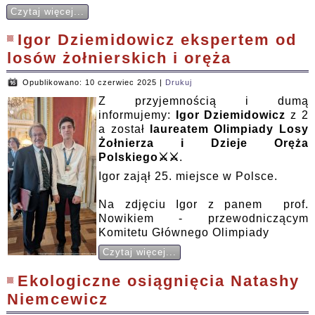
Czytaj więcej...
Igor Dziemidowicz ekspertem od
losów żołnierskich i oręża
Opublikowano: 10 czerwiec 2025
|
Drukuj
Z przyjemnością i dumą
informujemy:
Igor Dziemidowicz
z 2
a został
laureatem Olimpiady Losy
Żołnierza i Dzieje Oręża
Polskiego⚔⚔
.
Igor zajął 25. miejsce w Polsce.
Na zdjęciu Igor z panem prof.
Nowikiem - przewodniczącym
Komitetu Głównego Olimpiady
Czytaj więcej...
Ekologiczne osiągnięcia Natashy
Niemcewicz