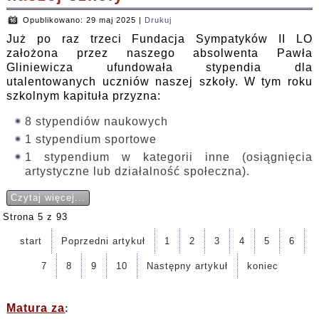
Opublikowano: 29 maj 2025
|
Drukuj
Już po raz trzeci Fundacja Sympatyków II LO
założona przez naszego absolwenta Pawła
Gliniewicza ufundowała stypendia dla
utalentowanych uczniów naszej szkoły. W tym roku
szkolnym kapituła przyzna:
8 stypendiów naukowych
1 stypendium sportowe
1 stypendium w kategorii inne (osiągnięcia
artystyczne lub działalność społeczna).
Czytaj więcej...
Strona 5 z 93
start
Poprzedni artykuł
1
2
3
4
5
6
7
8
9
10
Następny artykuł
koniec
Matura za
: