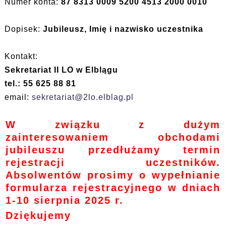
Numer konta:
87 8313 0009 5200 4513 2000 0010
Dopisek:
Jubileusz, Imię i nazwisko uczestnika
Kontakt:
Sekretariat II LO w Elblągu
tel.: 55 625 88 81
email:
sekretariat@2lo.elblag.pl
W związku z dużym
zainteresowaniem obchodami
jubileuszu przedłużamy termin
rejestracji uczestników.
Absolwentów prosimy o wypełnianie
formularza rejestracyjnego w dniach
1-10 sierpnia 2025 r.
Dziękujemy