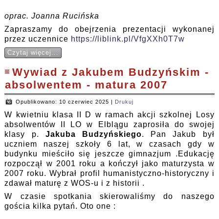
oprac. Joanna Rucińska
Zapraszamy do obejrzenia prezentacji wykonanej
przez uczennice
https://liblink.pl/VfgXXh0T7w
Czytaj więcej...
Wywiad z Jakubem Budzyńskim -
absolwentem - matura 2007
Opublikowano: 10 czerwiec 2025
|
Drukuj
W kwietniu klasa II D w ramach akcji szkolnej Losy
absolwentów II LO w Elblągu zaprosiła do swojej
klasy p.
Jakuba Budzyńskiego
. Pan Jakub był
uczniem naszej szkoły 6 lat, w czasach gdy w
budynku mieściło się jeszcze gimnazjum .Edukację
rozpoczął w 2001 roku a kończył jako maturzysta w
2007 roku. Wybrał profil humanistyczno-historyczny i
zdawał maturę z WOS-u i z historii .
W czasie spotkania skierowaliśmy do naszego
gościa kilka pytań. Oto one :