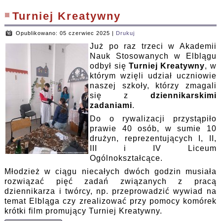
Turniej Kreatywny
Opublikowano: 05 czerwiec 2025
|
Drukuj
Już po raz trzeci w Akademii
Nauk Stosowanych w Elblągu
odbył się
Turniej Kreatywny
, w
którym wzięli udział uczniowie
naszej szkoły, którzy zmagali
się z
dziennikarskimi
zadaniami
.
Do o rywalizacji przystąpiło
prawie 40 osób, w sumie 10
drużyn, reprezentujących I, II,
III i IV Liceum
Ogólnokształcące.
Młodzież w ciągu niecałych dwóch godzin musiała
rozwiązać pięć zadań związanych z pracą
dziennikarza i twórcy, np. przeprowadzić wywiad na
temat Elbląga czy zrealizować przy pomocy komórek
krótki film promujący Turniej Kreatywny.